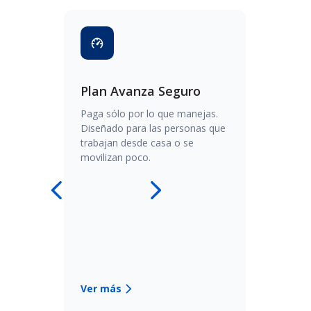
Plan Avanza Seguro
Seg
Paga sólo por lo que manejas.
Cuid
que
Diseñado para las personas que
cobe
trabajan desde casa o se
Cent
movilizan poco.
part
Slide 2 of 8.
Ver más
Ver