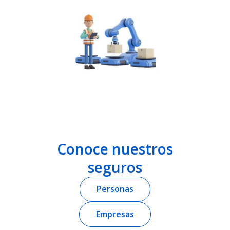
Slide 2 of 7.
Conoce nuestros
seguros
Personas
Empresas